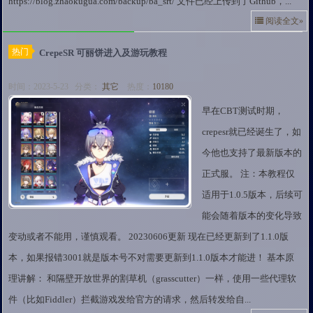
https://blog.zhaokugua.com/backup/ba_srt/ 文件已经上传到了Github，...
阅读全文»
热门
CrepeSR 可丽饼进入及游玩教程
时间：2023-5-23 分类：
其它
热度：
10180
早在CBT测试时期，
crepesr就已经诞生了，如
今他也支持了最新版本的
正式服。 注：本教程仅
适用于1.0.5版本，后续可
能会随着版本的变化导致
变动或者不能用，谨慎观看。 20230606更新 现在已经更新到了1.1.0版
本，如果报错3001就是版本号不对需要更新到1.1.0版本才能进！ 基本原
理讲解： 和隔壁开放世界的割草机（grasscutter）一样，使用一些代理软
件（比如Fiddler）拦截游戏发给官方的请求，然后转发给自...