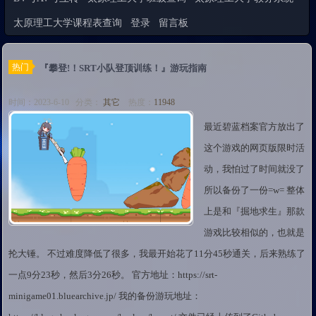
太原理工大学课程表查询
登录
留言板
热门
『攀登!！SRT小队登顶训练！』游玩指南
时间：2023-6-10 分类：
其它
热度：
11948
最近碧蓝档案官方放出了
这个游戏的网页版限时活
动，我怕过了时间就没了
所以备份了一份=w= 整体
上是和『掘地求生』那款
游戏比较相似的，也就是
抡大锤。 不过难度降低了很多，我最开始花了11分45秒通关，后来熟练了
一点9分23秒，然后3分26秒。 官方地址：https://srt-
minigame01.bluearchive.jp/ 我的备份游玩地址：