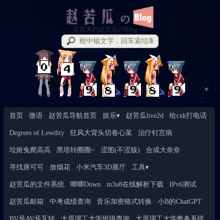
欢迎来到赵苦瓜のBlog~！
首页
微语
赵苦瓜导航首页
娱乐▾
赵苦瓜live2d
给cxk打电话
Degrees of Lewdity
狂风大背头切卷心菜
治疗钉宫病
垃姬兔爬高高
黑塔转圈圈~
涩图(不涩版)
合成大奈奈
寻找唐可可
放烟花
小米汽车3D展厅
工具▾
赵苦瓜的文件系统
唧唧Down
m3u8在线解析下载
IPv6测试
赵苦瓜邮箱
中考成绩查询
音乐加密格式转换
小B的ChatGPT
BV号AV号互转
太原理工大学班级查询
太原理工大学教务系统