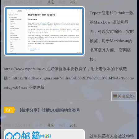
时间：2020-12-14 分类：
其它
热度：
2651
Typora使用和Github一致
的MarkDown语法和界
面，可以实时编辑，实时
预览，对于Markdown的
书写极其方便。 官网链
接：
https://www.typora.io/ 不过好像新版本要收费了，附上老版本的下载链
接： https://file.zhaokugua.com/?/Files/%E6%9D%82%E8%B4%A7/typora-
setup-x64.exe 不要更新
阅读全文»
热门
【技术分享】吐槽QQ邮箱钓鱼盗号
时间：2020-11-17 分类：
其它
热度：
2841
这年头还有人会被这种特