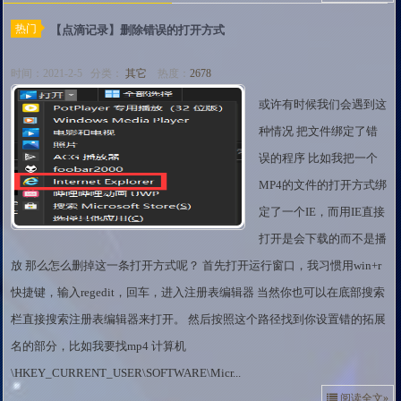
热门
【点滴记录】删除错误的打开方式
时间：2021-2-5 分类：
其它
热度：
2678
或许有时候我们会遇到这
种情况 把文件绑定了错
误的程序 比如我把一个
MP4的文件的打开方式绑
定了一个IE，而用IE直接
打开是会下载的而不是播
放 那么怎么删掉这一条打开方式呢？ 首先打开运行窗口，我习惯用win+r
快捷键，输入regedit，回车，进入注册表编辑器 当然你也可以在底部搜索
栏直接搜索注册表编辑器来打开。 然后按照这个路径找到你设置错的拓展
名的部分，比如我要找mp4 计算机
\HKEY_CURRENT_USER\SOFTWARE\Micr...
阅读全文»