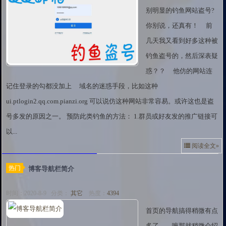
别明显的钓鱼网站盗号?
你别说，还真有！ 前
几天我又看到好多这种被
钓鱼盗号的，然后深表疑
惑？？ 他仿的网站连
记住登录的勾都没加上 域名的迷惑手段，比如这种
ui.ptlogin2.qq.com.pianzi.org 可以说仿这种网站非常容易。或许这也是盗
号多发的原因之一。 预防此类钓鱼的方法： 1.群员或好友发的推广链接可
以...
阅读全文»
热门
博客导航栏简介
时间：2020-8-9 分类：
其它
热度：
4394
首页的导航搞得稍微有点
多了，，嘛那就稍微介绍