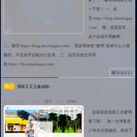
一下吧！ 一、首
页 https://blog.zhaokugua
.com/ 嗯，就是首页，
这个应该不用解释。
二、微语 https://blog.zhaokugua.com/t 我是用来发“微博”或者什么小感
触的，不过似乎还能当公告用。 三、赵苦瓜的文件系
统 https://file.zhaokugua.com/ ...
阅读全文»
热门
博客又又又建成啦~
时间：2020-7-30 分类：
其它
热度：
28504
这应该是咱第三次建博
客了呢~ 第一次博客是
17年左右想做的，然后下