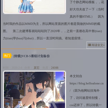
了个静态网站模板，，花
好大功夫改了一下（当时
真的不懂HTML） 因为
当时我的作品以MMD为主，所以网站里面的图片都是我做的MMD的截
图。 第二次建博客就咕咕咕到了2020年，，之前一直都在高中努(tian)
力(tian)学(hua)习(shui)，所以一直没时间搞。谁知道疫情...
阅读全文»
热门
[转载]VCB-S番组计划备份
时间：2020-2-6 分类：
其它
热度：
24166
本文转自
https://blog.helloalone.cn
/ （因为他网站挂海外
了，访问速度特别慢，
css还掉了，所以转载一