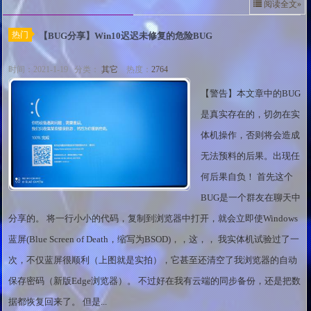
阅读全文»
热门
【BUG分享】Win10迟迟未修复的危险BUG
时间：2021-1-19 分类：
其它
热度：
2764
【警告】本文章中的BUG
是真实存在的，切勿在实
体机操作，否则将会造成
无法预料的后果。出现任
何后果自负！ 首先这个
BUG是一个群友在聊天中
分享的。 将一行小小的代码，复制到浏览器中打开，就会立即使Windows
蓝屏(Blue Screen of Death，缩写为BSOD)，，这，， 我实体机试验过了一
次，不仅蓝屏很顺利（上图就是实拍），它甚至还清空了我浏览器的自动
保存密码（新版Edge浏览器）。 不过好在我有云端的同步备份，还是把数
据都恢复回来了。 但是...