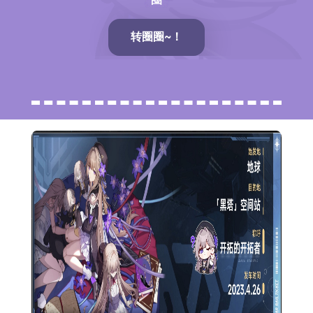
转圈圈~！