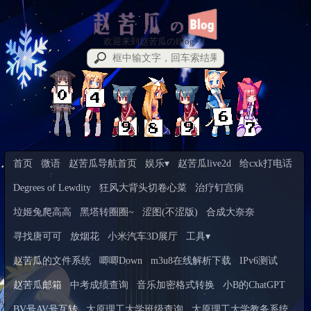
欢迎来到赵苦瓜のBlog~！
首页
微语
赵苦瓜导航首页
娱乐▾
赵苦瓜live2d
给cxk打电话
Degrees of Lewdity
狂风大背头切卷心菜
治疗钉宫病
垃姬兔爬高高
黑塔转圈圈~
涩图(不涩版)
合成大奈奈
寻找唐可可
放烟花
小米汽车3D展厅
工具▾
赵苦瓜的文件系统
唧唧Down
m3u8在线解析下载
IPv6测试
赵苦瓜邮箱
中考成绩查询
音乐加密格式转换
小B的ChatGPT
BV号AV号互转
太原理工大学班级查询
太原理工大学教务系统