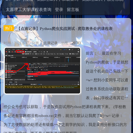
太原理工大学课程表查询
登录
留言板
热门
【点滴记录】Python爬虫实战测试 - 爬取教务处的课程表
时间：2021-6-17 分类：
点滴记录
热度：
29783
前言： 最近在学习
Python的爬虫，于是就想
趁这个机会自己实战一下
=w= 想到小爱同学可以通
过教务系统自动获取课程
表，我们学校还有其它一
些公众号也可以获取， 于是我也尝试用Python把课程表爬下来。 (学校教
务处还有官网都没有robots.txt文件，就当它默认让我爬了吧=w= 记录：
为了方便数据的处理还有锻炼一下之前学的知识，我是采用分析接口的方