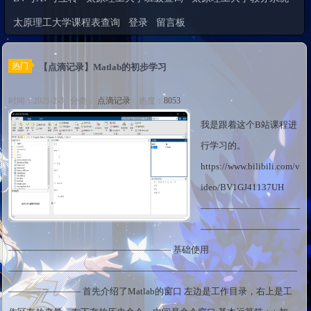
太原理工大学课程表查询
登录
留言板
热门
【点滴记录】Matlab的初步学习
时间：2021-2-3 分类：
点滴记录
热度：
8053
我是跟着这个B站课程进
行学习的。
https://www.bilibili.com/v
ideo/BV1GJ41137UH
———————————
———————————
—————————————————— 基础使用
————————————————————————————————
———————— 首先介绍了Matlab的窗口 左边是工作目录，右上是工