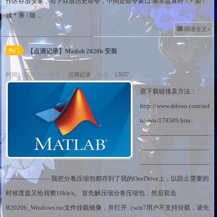
作区存放变量，右下存放历史命令，中间是命令窗口 基本运算符：+ 加 -
减 * 乘 / 除 ...
阅读全文»
热门
【点滴记录】Matlab 2020b 安装
时间：2021-2-3 分类：
点滴记录
热度：
12637
原下载链接及方法：
http://www.ddooo.com/sof
tdown/178389.htm
———————————
———————————
———————————
——————— 我把分卷压缩包都存到了我的OneDrive上，以防止需要的
时候度盘又给我整10kb/s。 首先解压缩分卷压缩包，然后双击
R2020b_Windows.iso文件挂载镜像，并打开（win7用户不支持挂载，请先