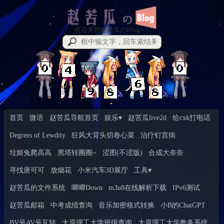
欢迎来到赵苦瓜のBlog~！
首页
微语
赵苦瓜导航首页
娱乐▾
赵苦瓜live2d
给cxk打电话
Degrees of Lewdity
狂风大背头切卷心菜
治疗钉宫病
垃姬兔爬高高
黑塔转圈圈~
涩图(不涩版)
合成大奈奈
寻找唐可可
放烟花
小米汽车3D展厅
工具▾
赵苦瓜的文件系统
唧唧Down
m3u8在线解析下载
IPv6测试
赵苦瓜邮箱
中考成绩查询
音乐加密格式转换
小B的ChatGPT
BV号AV号互转
太原理工大学班级查询
太原理工大学教务系统