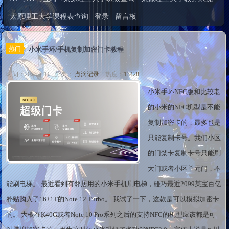
太原理工大学课程表查询
登录
留言板
热门
小米手环/手机复制加密门卡教程
时间：2023-7-11 分类：
点滴记录
热度：
13428
小米手环NFC版和比较老
的小米的NFC机型是不能
复制加密卡的，最多也是
只能复制卡号。我们小区
的门禁卡复制卡号只能刷
大门或者小区单元门，不
能刷电梯。 最近看到有邻居用的小米手机刷电梯，碰巧最近2099某宝百亿
补贴购入了16+1T的Note 12 Turbo。 我试了一下，这款是可以模拟加密卡
的。 大概在K40G或者Note 10 Pro系列之后的支持NFC的机型应该都是可