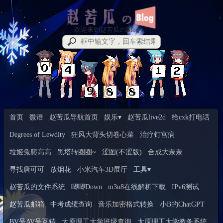
欢迎来到赵苦瓜のBlog~！
首页
微语
赵苦瓜导航首页
娱乐▾
赵苦瓜live2d
给cxk打电话
Degrees of Lewdity
狂风大背头切卷心菜
治疗钉宫病
垃姬兔爬高高
黑塔转圈圈~
涩图(不涩版)
合成大奈奈
寻找唐可可
放烟花
小米汽车3D展厅
工具▾
赵苦瓜的文件系统
唧唧Down
m3u8在线解析下载
IPv6测试
赵苦瓜邮箱
中考成绩查询
音乐加密格式转换
小B的ChatGPT
BV号AV号互转
太原理工大学班级查询
太原理工大学教务系统