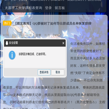
太原理工大学课程表查询
登录
留言板
热门
【图文教程】QQ群被封了如何导出群成员名单恢复群聊
时间：2023-10-4 分类：
日常
热度：
24087
生活难免有以外，如果经
常使用的群突然被封了，
而且其中有好多人还没加
好友，这样有很多群友突
然“失联”了肯定会伴有不
少遗憾。 不过你先别急
着退群，可以用我的方法根据聊天记录来恢复成员名单。 整体的思路就是
导出txt文本格式的聊天记录，然后从里面提取出QQ号群名片邮箱等信
息。 同时还能看到群友们曾经用过的所有群名片！（黑历史警告⚠） 主程