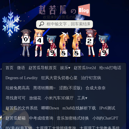
欢迎来到赵苦瓜のBlog~！
首页
微语
赵苦瓜导航首页
娱乐▾
赵苦瓜live2d
给cxk打电话
Degrees of Lewdity
狂风大背头切卷心菜
治疗钉宫病
垃姬兔爬高高
黑塔转圈圈~
涩图(不涩版)
合成大奈奈
寻找唐可可
放烟花
小米汽车3D展厅
工具▾
赵苦瓜的文件系统
唧唧Down
m3u8在线解析下载
IPv6测试
赵苦瓜邮箱
中考成绩查询
音乐加密格式转换
小B的ChatGPT
BV号AV号互转
太原理工大学班级查询
太原理工大学教务系统