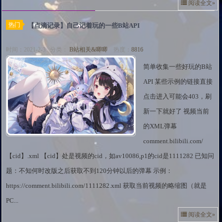
阅读全文»
热门
【点滴记录】自己记着玩的一些B站API
时间：2021-2-3 分类：
B站相关&唧唧
热度：
8816
简单收集一些好玩的B站
API 某些示例的链接直接
点击进入可能会403，刷
新一下就好了 视频当前
的XML弹幕
comment.bilibili.com/
【cid】.xml 【cid】处是视频的cid，如av10086,p1的cid是1111282 已知问
题：不知何时改版之后获取不到120分钟以后的弹幕 示例：
https://comment.bilibili.com/1111282.xml 获取当前视频的略缩图（就是
PC...
阅读全文»