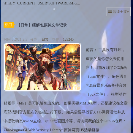
\HKEY_CURRENT_USER\SOFTWARE\Micr...
阅读全文»
热门
【日常】瞎解包原神文件记录
时间：2021-2-3 分类：
日常
热度：
129245
前言： 工具没有好坏，
重要的是你怎么去使用
它！ 目前发现了CG动画
（usm文件）、角色语音
包&背景音乐&各种音效
（pck文件）、模型动作
贴图等（blk）是可以解包出来的。 如果需要MMD模型，还是建议在文章
底部找到官方配布的链接进行下载。 如果需要寻找官方H5网页活动并从
中提取动态live2d立绘、spine动画图片等，请访问我的这个Github仓库：
Zhaokugua/GI-WebActivity-Library: 原神网页H5活动链接...