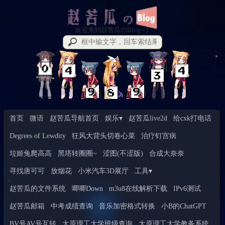
欢迎来到赵苦瓜のBlog~！
首页
微语
赵苦瓜导航首页
娱乐▾
赵苦瓜live2d
给cxk打电话
Degrees of Lewdity
狂风大背头切卷心菜
治疗钉宫病
垃姬兔爬高高
黑塔转圈圈~
涩图(不涩版)
合成大奈奈
寻找唐可可
放烟花
小米汽车3D展厅
工具▾
赵苦瓜的文件系统
唧唧Down
m3u8在线解析下载
IPv6测试
赵苦瓜邮箱
中考成绩查询
音乐加密格式转换
小B的ChatGPT
BV号AV号互转
太原理工大学班级查询
太原理工大学教务系统