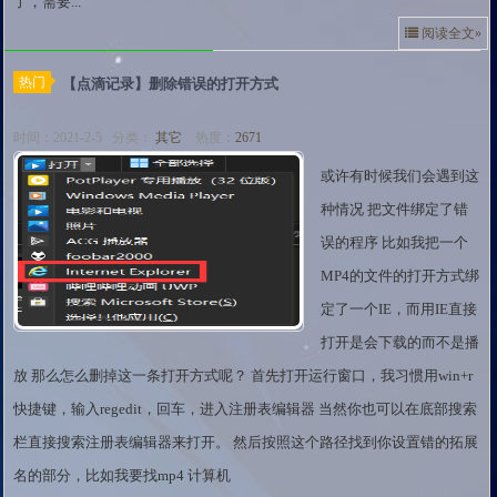
了，需要...
阅读全文»
热门
【点滴记录】删除错误的打开方式
时间：2021-2-5 分类：
其它
热度：
2671
或许有时候我们会遇到这
种情况 把文件绑定了错
误的程序 比如我把一个
MP4的文件的打开方式绑
定了一个IE，而用IE直接
打开是会下载的而不是播
放 那么怎么删掉这一条打开方式呢？ 首先打开运行窗口，我习惯用win+r
快捷键，输入regedit，回车，进入注册表编辑器 当然你也可以在底部搜索
栏直接搜索注册表编辑器来打开。 然后按照这个路径找到你设置错的拓展
名的部分，比如我要找mp4 计算机