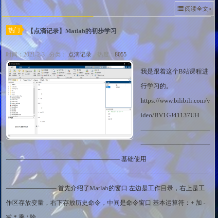
阅读全文»
热门
【点滴记录】Matlab的初步学习
时间：2021-2-3 分类：
点滴记录
热度：
8055
我是跟着这个B站课程进
行学习的。
https://www.bilibili.com/v
ideo/BV1GJ41137UH
———————————
———————————
—————————————————— 基础使用
————————————————————————————————
———————— 首先介绍了Matlab的窗口 左边是工作目录，右上是工
作区存放变量，右下存放历史命令，中间是命令窗口 基本运算符：+ 加 -
减 * 乘 / 除 ...