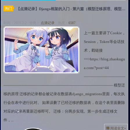
热门
【点滴记录】Django框架的入门 - 第六篇（模型迁移原理、模型关系、静态文件、文件上传、邮件发送）
时间：2021-2-2 分类：
点滴记录
热度：
6587
上一篇主要讲了Cookie，
Session，Token等会话技
术，戳链接
==>https://blog.zhaokugu
a.com/?post=44
———————————
————————————————————————————— 模型迁
移的原理 迁移的记录都会被记录在数据表django_migrations里面，每次执
行会在表中进行比对。 如果误删了已经迁移的数据表，在这个表里面删除
对应的记录再重新迁移即可。 迁移：分两步实现。第一步生成迁移文
件，...
阅读全文»