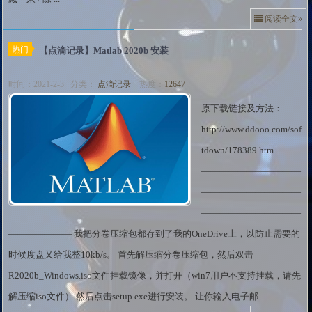
阅读全文»
热门
【点滴记录】Matlab 2020b 安装
时间：2021-2-3 分类：
点滴记录
热度：
12647
原下载链接及方法：
http://www.ddooo.com/sof
tdown/178389.htm
———————————
———————————
———————————
——————— 我把分卷压缩包都存到了我的OneDrive上，以防止需要的
时候度盘又给我整10kb/s。 首先解压缩分卷压缩包，然后双击
R2020b_Windows.iso文件挂载镜像，并打开（win7用户不支持挂载，请先
解压缩iso文件） 然后点击setup.exe进行安装。 让你输入电子邮...