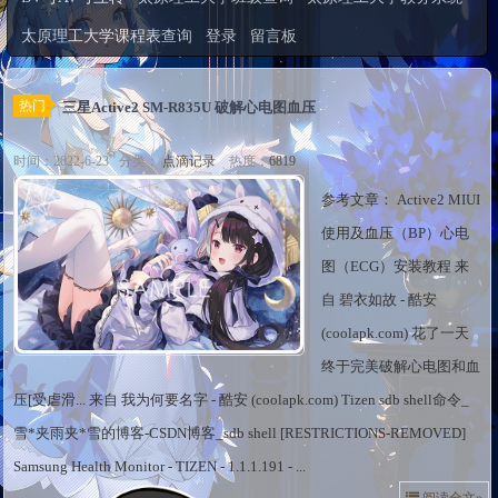
太原理工大学课程表查询
登录
留言板
热门
三星Active2 SM-R835U 破解心电图血压
时间：2022-6-23 分类：
点滴记录
热度：
6819
参考文章： Active2 MIUI
使用及血压（BP）心电
图（ECG）安装教程 来
自 碧衣如故 - 酷安
(coolapk.com) 花了一天
终于完美破解心电图和血
压[受虐滑... 来自 我为何要名字 - 酷安 (coolapk.com) Tizen sdb shell命令_
雪*夹雨夹*雪的博客-CSDN博客_sdb shell [RESTRICTIONS-REMOVED]
Samsung Health Monitor - TIZEN - 1.1.1.191 - ...
阅读全文»