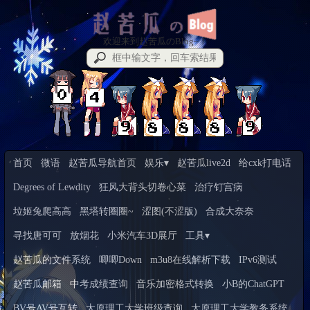
欢迎来到赵苦瓜のBlog~！
首页
微语
赵苦瓜导航首页
娱乐▾
赵苦瓜live2d
给cxk打电话
Degrees of Lewdity
狂风大背头切卷心菜
治疗钉宫病
垃姬兔爬高高
黑塔转圈圈~
涩图(不涩版)
合成大奈奈
寻找唐可可
放烟花
小米汽车3D展厅
工具▾
赵苦瓜的文件系统
唧唧Down
m3u8在线解析下载
IPv6测试
赵苦瓜邮箱
中考成绩查询
音乐加密格式转换
小B的ChatGPT
BV号AV号互转
太原理工大学班级查询
太原理工大学教务系统