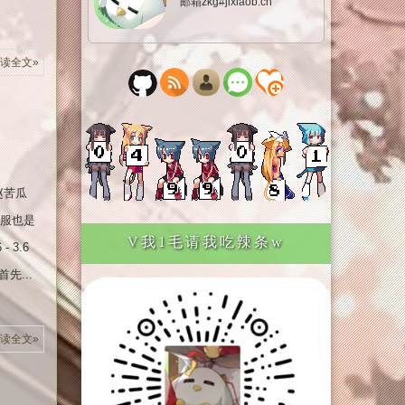
邮箱zkg#jixiaob.cn
读全文»
赵苦瓜
个私服也是
V我1毛请我吃辣条w
3.6
首先...
读全文»