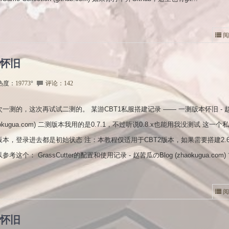
阅
本怀旧
热度：
19773
°
评论：142
一测的，这次再试试二测的。 某游CBT1私服搭建记录 —— 一测版本怀旧 - 
zhaokugua.com) 二测版本我用的是0.7.1，不过听说0.8.x也能用我没测试 这一
本，登录进去都是初始状态 注：本教程仅适用于CBT2版本，如果需要搭建2.6 - 
这个： GrassCutter的配置和使用记录 - 赵苦瓜のBlog (zhaokugua.com) 
阅
本怀旧