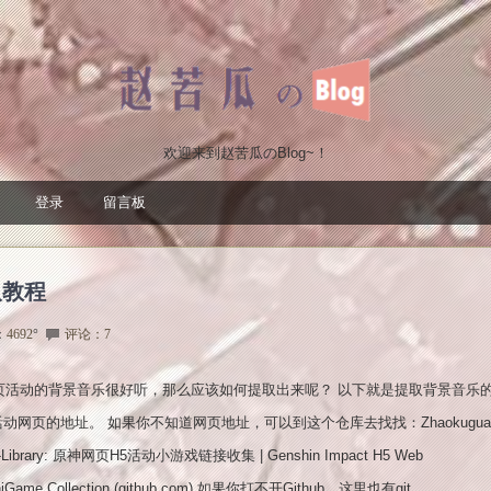
欢迎来到赵苦瓜のBlog~！
登录
留言板
取教程
：
4692
°
评论：7
页活动的背景音乐很好听，那么应该如何提取出来呢？ 以下就是提取背景音乐
活动网页的地址。 如果你不知道网页地址，可以到这个仓库去找找：Zhaokugua/
ty-Library: 原神网页H5活动小游戏链接收集 | Genshin Impact H5 Web
iniGame Collection (github.com) 如果你打不开Github，这里也有git...