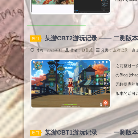
某游CBT2游玩记录 —— 二测版
热门
时间：2023-4-13
作者：
赵苦瓜
分类：
点滴记录
之前整过一次
のBlog (
无数据库的版
版本的话可以参考
某游CBT1游玩记录 —— 一测版
热门