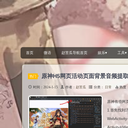
首页
微语
赵苦瓜导航首页
娱乐▾
工具▾
原神H5网页活动页面背景音频提
热门
时间：2024-1-15
作者：
赵苦瓜
分类：
日常
热度
原神有些网
1.首先找到
WebActivi
Activity&M