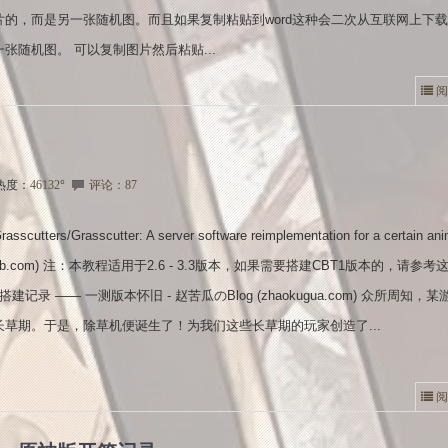
片的，而是另一张随机图。而且如果复制粘贴到word这种会二次从互联网上下
张随机图。 可以复制图片然后粘贴...
阅
热度：
46132
°
评论：87
utters/Grasscutter: A server software reimplementation for a certain an
github.com) 注：本教程适用于2.6 - 3.3版本，如果需要搭建CBT1版本的，请参
搭建记录 —— 一测版本怀旧 - 赵苦瓜のBlog (zhaokugua.com) 众所周知，
长草期。于是，除草机便诞生了！为我们这些长草期的玩家创造了...
阅