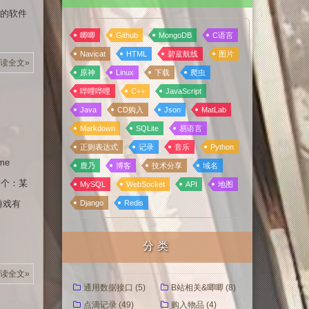
载的软件
唧唧
Github
MongoDB
C语言
Navicat
HTML
碧蓝航线
图片
读全文»
原神
Linux
下载
爬虫
哔哩哔哩
C++
JavaScript
Java
CD购入
Json
MatLab
Markdown
SQLite
易语言
正则表达式
记录
音乐
Python
ime
鹿乃
博客
技术分享
域名
考这个：某
MySQL
WebSocket
API
地图
某游戏有
Django
Redis
分类
读全文»
通用数据接口 (5)
B站相关&唧唧 (8)
点滴记录 (49)
购入物品 (4)