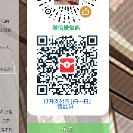
T1的
东西都
：
hon3，
读全文»
PI介绍
 关于
标签
保存不到