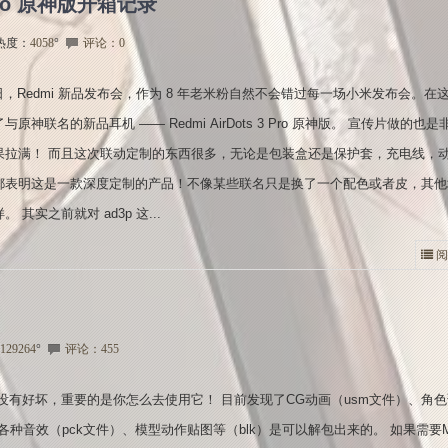
 Pro 原神版开箱记录
热度：
4058
°
评论：0
7日，Redmi 新品发布会，作为 8 年老米粉自然不会错过每一场小米发布会。在
原神联名的新品耳机 —— Redmi AirDots 3 Pro 原神版。 宣传片做的也是
果拉满！ 而且这次联动定制的东西很多，无论是包装盒还是保护套，充电线，
都表明这是一款深度定制的产品！不像某些联名只是换了一个配色或者皮，其他
 其实之前就对 ad3p 这...
阅
129264
°
评论：455
没有好坏，重要的是你怎么去使用它！ 目前发现了CG动画（usm文件）、角
各种音效（pck文件）、模型动作贴图等（blk）是可以解包出来的。 如果需要