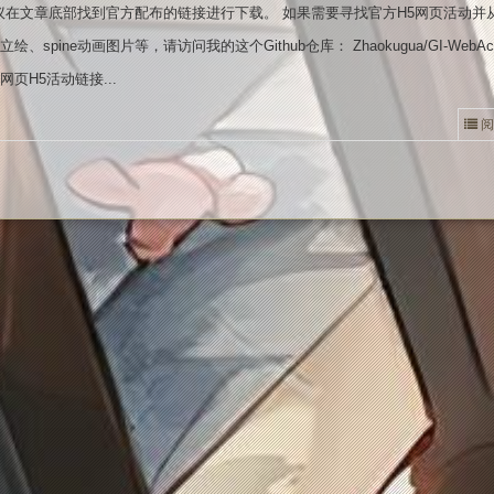
议在文章底部找到官方配布的链接进行下载。 如果需要寻找官方H5网页活动并
d立绘、spine动画图片等，请访问我的这个Github仓库： Zhaokugua/GI-WebActiv
 原神网页H5活动链接...
阅