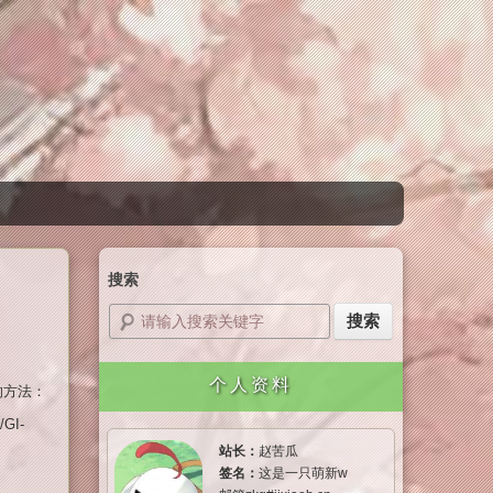
搜索
个人资料
的方法：
GI-
站长：
赵苦瓜
签名：
这是一只萌新w