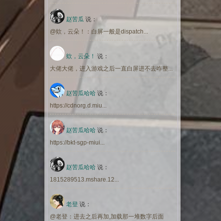
赵苦瓜
说：
@欸，云朵！：白屏一般是dispatch...
欸，云朵！
说：
大佬大佬，进入游戏之后一直白屏进不去咋整...
赵苦瓜哈哈
说：
https://cdnorg.d.miu...
赵苦瓜哈哈
说：
https://bkt-sgp-miui...
赵苦瓜哈哈
说：
1815289513.mshare.12...
老登
说：
@老登：进去之后再加,加载那一堆数字后面