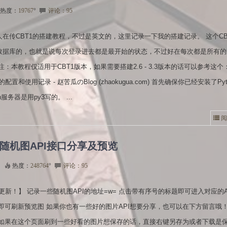
热度：
19767
°
评论：95
在传CBT1的搭建教程，不过是英文的，这里记录一下我的搭建记录。 这个CB
数据库的，也就是说每次登录进去都是最开始的状态，不过好在每次都是所有的
注：本教程仅适用于CBT1版本，如果需要搭建2.6 - 3.3版本的话可以参考这个
ter的配置和使用记录 - 赵苦瓜のBlog (zhaokugua.com) 首先确保你已经安装了Pyt
ch服务器是用py3写的。 ...
阅
随机图API接口分享及预览
热度：
248764
°
评论：95
8.11更新！】 记录一些随机图API的地址=w= 点击带有序号的标题即可进入对应的A
即可刷新预览图 如果你也有一些好的图片API想要分享，也可以在下方留言哦！
 如果在这个页面刷到一些好看的图片想保存的话，直接右键另存为或者下载是