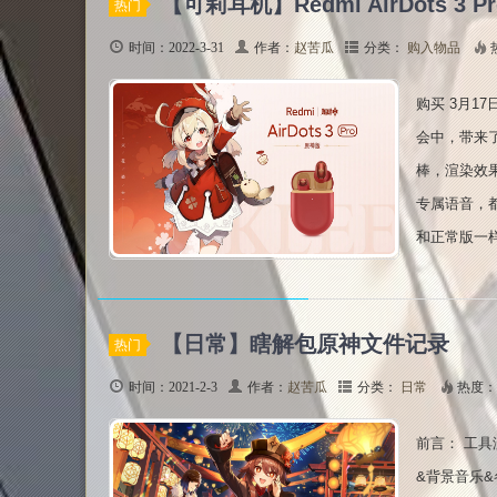
【可莉耳机】Redmi AirDots 3
热门
时间：2022-3-31
作者：
赵苦瓜
分类：
购入物品
购买 3月1
会中，带来了与
棒，渲染效
专属语音，
和正常版一样。
【日常】瞎解包原神文件记录
热门
时间：2021-2-3
作者：
赵苦瓜
分类：
日常
热度：
前言： 工具
&背景音乐&