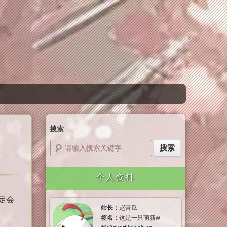
搜索
个人资料
肯定会
站长：
赵苦瓜
签名：
这是一只萌新w