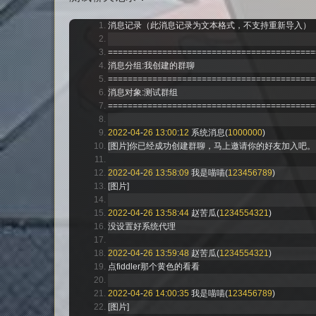
消息记录（此消息记录为文本格式，不支持重新导入）
==========================================
消息分组:我创建的群聊
==========================================
消息对象:测试群组
==========================================
2022
-
04
-
26
13
:
00
:
12
系统消息(
1000000
)
[图片]你已经成功创建群聊，马上邀请你的好友加入吧。
2022
-
04
-
26
13
:
58
:
09
我是喵喵(
123456789
)
[图片]
2022
-
04
-
26
13
:
58
:
44
赵苦瓜(
1234554321
)
没设置好系统代理
2022
-
04
-
26
13
:
59
:
48
赵苦瓜(
1234554321
)
点
fiddler
那个黄色的看看
2022
-
04
-
26
14
:
00
:
35
我是喵喵(
123456789
)
[图片]