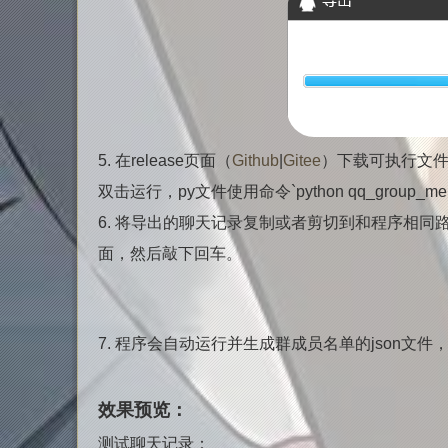
5. 在release页面（
Github
|
Gitee
）下载可执行文件
双击运行，py文件使用命令`python qq_group_mem
6. 将导出的聊天记录复制或者剪切到和程序相同路
面，然后敲下回车。
7. 程序会自动运行并生成群成员名单的json文
效果预览：
测试聊天记录：