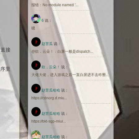
报错：No module named '...
6
说：
嗯
赵苦瓜
说：
后直接
@欸，云朵！：白屏一般是dispatch...
欸，云朵！
说：
程序里
大佬大佬，进入游戏之后一直白屏进不去咋整...
赵苦瓜哈哈
说：
https://cdnorg.d.miu...
赵苦瓜哈哈
说：
https://bkt-sgp-miui...
赵苦瓜哈哈
说：