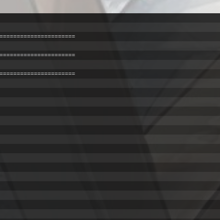
======================
======================
======================