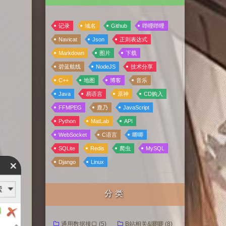
记录
域名
Github
哔哩哔哩
Navicat
Json
正则表达式
Markdown
图片
下载
碧蓝航线
NodeJS
技术分享
C++
地图
博客
音乐
Java
易语言
原神
CD购入
FFMPEG
鹿乃
JavaScript
Python
MatLab
API
WebSocket
C语言
唧唧
SQLite
Redis
爬虫
MySQL
Django
Linux
分类
通用数据接口 (5)
B站相关&唧唧 (8)