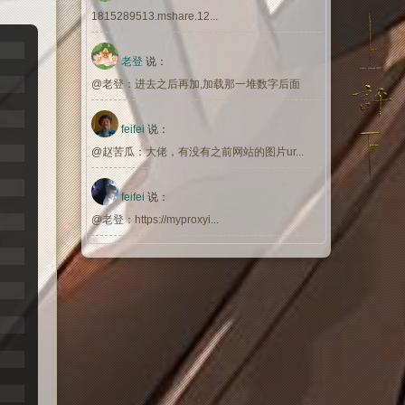
1815289513.mshare.12...
老登
说：
@老登：进去之后再加,加载那一堆数字后面
feifei
说：
@赵苦瓜：大佬，有没有之前网站的图片ur...
feifei
说：
@老登：https://myproxyi...