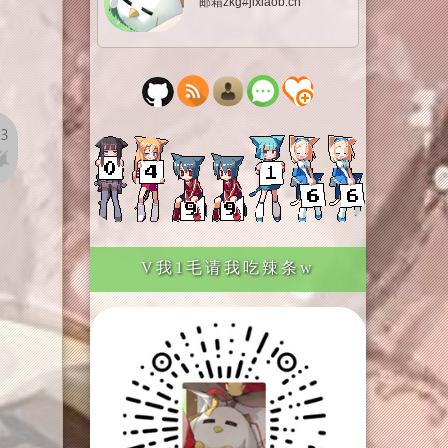
邮箱zkg#jixiaob.cn
V我1毛请我吃辣条w