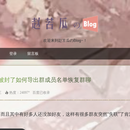
欢迎来到赵苦瓜のBlog~！
登录
留言板
群被封了如何导出群成员名单恢复群聊
期三
热度：24097° 百度已收录
而且其中有好多人还没加好友，这样有很多群友突然“失联
”了