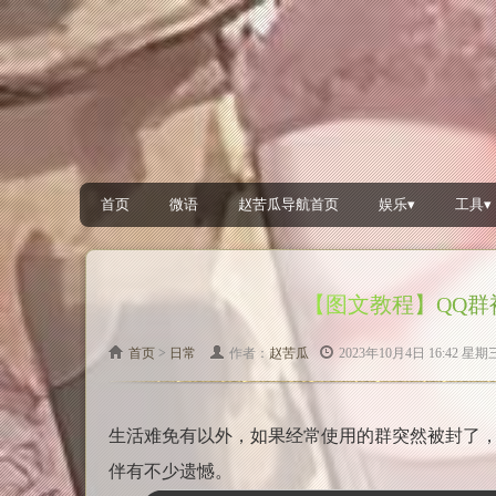
首页
微语
赵苦瓜导航首页
娱乐▾
工具▾
【图文教程】QQ
首页
>
日常
作者：
赵苦瓜
2023年10月4日 16:42 星
生活难免有以外，如果经常使用的群突然被封了，
伴有不少遗憾。