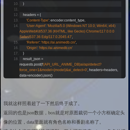
)
    headers 
=
{
'Content-Type'
:
 encoder
.
content_type
,
'User-Agent'
:
'Mozilla/5.0 (Windows NT 10.0; Win64; x64) 
AppleWebKit/537.36 (KHTML, like Gecko) Chrome/117.0.0.0 
Safari/537.36 Edg/117.0.2045.47'
,
'Referer'
:
'https://ai.animedb.cn/'
,
'Origin'
:
'https://ai.animedb.cn'
}
    result_json 
=
requests
.
post
(
f
'{API_URL_ANIME_DB}ai/api/detect?
force_one=1&model={model}&ai_detect=0'
,
 headers
=
headers
,
data
=
encoder
).
json
()
我就这样照着超了一下然后终于成了。
返回的也是json数据，box就是对原图裁切一个小方框确定头
像的位置，data里面就有角色名称和番剧名称了。