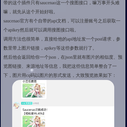
带的这个插件只有saucenao这一个搜图接口，嘛万事开头难
嘛，就先从这个开始好啦。
saucenao官方有个自带的api文档，可以注册账号之后获取一
个apikey然后就可以调用搜图接口啦。
调用方法也很简单，直接给他的api地址发一个post请求，参
数里带上图片链接，apikey等这些参数就行了。
然后他会返回给你一个json，在json里就有图片的相似度、预
览图链接、来源地址等信息，我把这些信息简单整合了一
下，图片用cq码以图片的形式发送，大致预览效果如下：