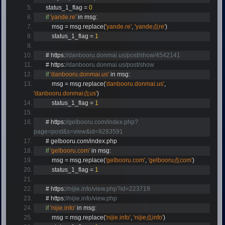
        status_1_flag 
=
0
if
'yande.re'
 in msg
:
            msg 
=
 msg
.
replace
(
'yande.re'
,
'yande点re'
)
            status_1_flag 
=
1
#
 https
:
//danbooru.donmai.us/post/show/4542141
#
 https
:
//danbooru.donmai.us/post/show
if
'danbooru.donmai.us'
 in msg
:
            msg 
=
 msg
.
replace
(
'danbooru.donmai.us'
,
'danbooru.donmai点us'
)
            status_1_flag 
=
1
#
 https
:
//gelbooru.com/index.php?
page=post&s=view&id=9283591
#
 gelbooru
.
com
/
index
.
php
if
'gelbooru.com'
 in msg
:
            msg 
=
 msg
.
replace
(
'gelbooru.com'
,
'gelbooru点com'
)
            status_1_flag 
=
1
#
 https
:
//nijie.info/view.php?id=223719
#
 https
:
//nijie.info/view.php
if
'nijie.info'
 in msg
:
            msg 
=
 msg
.
replace
(
'nijie.info'
,
'nijie点info'
)