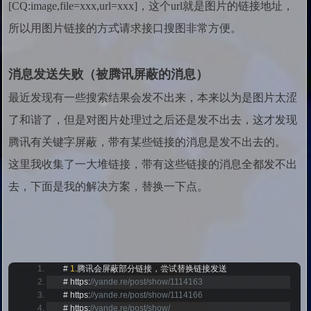
[CQ:image,file=xxx,url=xxx]，这个url就是图片的链接地址，
所以用图片链接的方式请求接口搜图非常方便。
消息发送失败（被腾讯屏蔽的消息）
最近发现有一些搜索结果会发不出来，本来以为是图片太涩
了和谐了，但是对图片处理过之后还是发不出去，这才发现
腾讯有关键字屏蔽，带有某些链接的消息是发不出去的。
这里我收集了一大堆链接，带有这些链接的消息全都发不出
去，下面是我的解决方案，替换一下点。
#
1.
腾讯会屏蔽部分链接，尝试替换链接发送
#
 https
:
//yande.re/post/show/1114163
#
 https
:
//yande.re/post/show/1114166
#
 https
:
//yande.re/post/show/