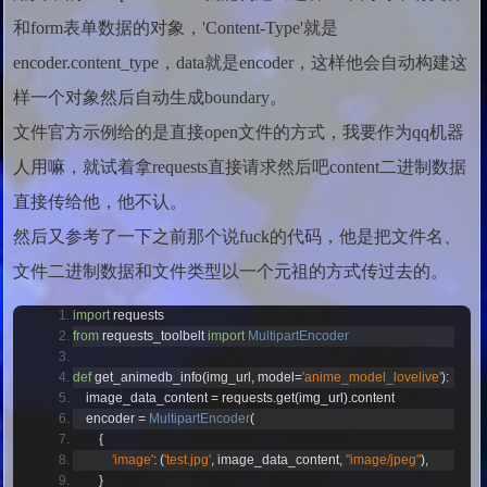
和form表单数据的对象，'Content-Type'就是
encoder.content_type，data就是
encoder，这样他会自动构建这
样一个对象然后自动生成
boundary。
文件官方示例给的是直接open文件的方式，我要作为qq机器
人用嘛，就试着拿requests直接请求然后吧content二进制数据
直接传给他，他不认。
然后又参考了一下之前那个说fuck的代码，他是把文件名、
文件二进制数据和文件类型以一个元祖的方式传过去的。
import
 requests
from
 requests_toolbelt 
import
MultipartEncoder
def
 get_animedb_info
(
img_url
,
 model
=
'anime_model_lovelive'
):
    image_data_content 
=
 requests
.
get
(
img_url
).
content
    encoder 
=
MultipartEncoder
(
{
'image'
:
(
'test.jpg'
,
 image_data_content
,
"image/jpeg"
),
}