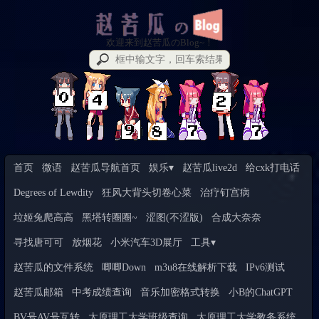
欢迎来到赵苦瓜のBlog~！
首页
微语
赵苦瓜导航首页
娱乐▾
赵苦瓜live2d
给cxk打电话
Degrees of Lewdity
狂风大背头切卷心菜
治疗钉宫病
垃姬兔爬高高
黑塔转圈圈~
涩图(不涩版)
合成大奈奈
寻找唐可可
放烟花
小米汽车3D展厅
工具▾
赵苦瓜的文件系统
唧唧Down
m3u8在线解析下载
IPv6测试
赵苦瓜邮箱
中考成绩查询
音乐加密格式转换
小B的ChatGPT
BV号AV号互转
太原理工大学班级查询
太原理工大学教务系统