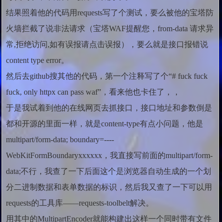
结果照着他的代码用requests写了个测试，要么被他的宝塔防
火墙拦截了说非法请求（宝塔WAF提醒您，from-data 请求异
常,拒绝访问,如有误报请点击误报），要么就是接口报错说
content type error。
然后去github搜其他的代码，第一个注释写了个“# fuck fuck
fuck, only httpx can pass waf”，看来他也卡住了，，
于是我试着到他的在线网页去抓接口，接口地址和参数倒是
都和开源的里面一样，就是content-type有点小问题，他是
multipart/form-data; boundary=----
WebKitFormBoundaryxxxxxx，我直接写前面的
multipart/form-
data;不行，我查了一下后面这个是浏览器自动生成的一个划
分二进制数据和表单数据的标识，然后我又查了一下可以用
requests的工具库——requests-toolbelt解决。
用其中的MultipartEncoder就能构建出这样一个同时带有文件