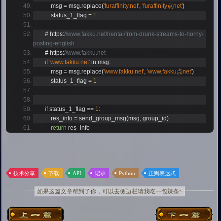
            msg 
=
 msg
.
replace
(
'furaffinity.net'
,
'furaffinity点net'
)
            status_1_flag 
=
1
#
 https
:
//www.fakku.net/hentai/from-drunk-streams-to-horny-
posting-english
#
 https
:
//www.fakku.net
if
'www.fakku.net'
 in msg
:
            msg 
=
 msg
.
replace
(
'www.fakku.net'
,
'www.fakku点net'
)
            status_1_flag 
=
1
if
 status_1_flag 
==
1
:
            res_info 
=
 send_group_msg
(
msg
,
 group_id
)
return
 res_info
技术分享
下载
API
记录
Python
正则表达式
如果这篇文章帮到了你，可以去侧边栏请我吃一包辣条~