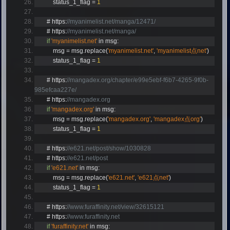
            status_1_flag 
=
1
#
 https
:
//myanimelist.net/manga/12471/
#
 https
:
//myanimelist.net/manga/
if
'myanimelist.net'
 in msg
:
            msg 
=
 msg
.
replace
(
'myanimelist.net'
,
'myanimelist点net'
)
            status_1_flag 
=
1
#
 https
:
//mangadex.org/chapter/e99e5ebf-f6b7-4265-9f0b-
985efcaa227e/
#
 https
:
//mangadex.org
if
'mangadex.org'
 in msg
:
            msg 
=
 msg
.
replace
(
'mangadex.org'
,
'mangadex点org'
)
            status_1_flag 
=
1
#
 https
:
//e621.net/post/show/1030828
#
 https
:
//e621.net/post
if
'e621.net'
 in msg
:
            msg 
=
 msg
.
replace
(
'e621.net'
,
'e621点net'
)
            status_1_flag 
=
1
#
 https
:
//www.furaffinity.net/view/32615121
#
 https
:
//www.furaffinity.net
if
'furaffinity.net'
 in msg
: