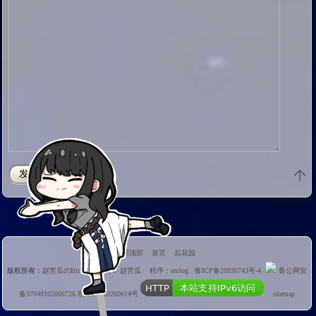
返回顶部
首页
后花园
版权所有：
赵苦瓜のBlog~
站长：
赵苦瓜
程序：emlog
鲁ICP备20030743号-4
鲁公网安
备37048102006726
萌ICP备20260614号
sitemap