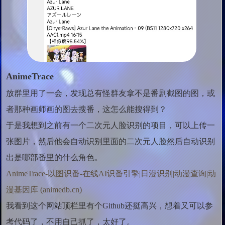
AnimeTrace
放群里用了一会，发现总有怪群友拿不是番剧截图的图，或
者那种画师画的图去搜番，这怎么能搜得到？
于是我想到之前有一个二次元人脸识别的项目，可以上传一
张图片，然后他会自动识别里面的二次元人脸然后自动识别
出是哪部番里的什么角色。
AnimeTrace-以图识番-在线AI识番引擎|日漫识别|动漫查询|动
漫基因库 (animedb.cn)
我看到这个网站顶栏里有个Github还挺高兴，想着又可以参
考代码了，不用自己抓了，太好了。