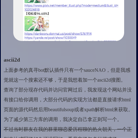
ascii2d
上面参考的真寻bot默认插件只有一个sauceNAO，但是我感
觉就这一个搜索还不够，于是我想着加一个ascii2d搜图。
查询了部分现存代码并访问官网过后，我发现这个网站并没
有接口给你调用，大部分代码的实现方法都是直接请求html
页面的源代码然后用beautifulsoup或者xpath解析html来获取。
为了减少第三方库的调用，我决定自己拿正则写一个。
不过当时群友在我的群里聊恋爱历程聊的热火朝天，一个正