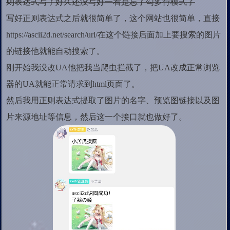
则表达式写了好久还没写好一看是忘了勾多行模式了
写好正则表达式之后就很简单了，这个网站也很简单，直接
https://ascii2d.net/search/url/在这个链接后面加上要搜索的图片
的链接他就能自动搜索了。
刚开始我没改UA他把我当爬虫拦截了，把UA改成正常浏览
器的UA就能正常请求到html页面了。
然后我用正则表达式提取了图片的名字、预览图链接以及图
片来源地址等信息，然后这一个接口就也做好了。