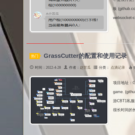
板 (gith
websocket-
GrassCutter的配置和使用记录
热门
时间：2022-4-28
作者：
赵苦瓜
分类：
点滴记录
项目地址：Grassc
game. (
游CBT1私服
很长时间的