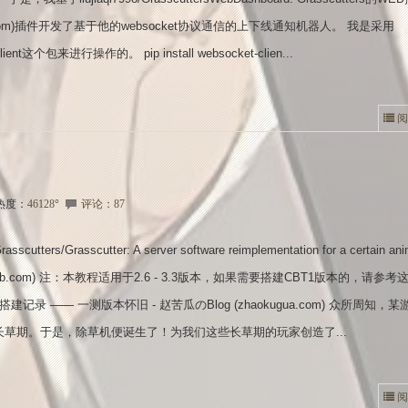
ub.com)插件开发了基于他的websocket协议通信的上下线通知机器人。 我是采用
client这个包来进行操作的。 pip install websocket-clien...
阅
热度：
46128
°
评论：87
utters/Grasscutter: A server software reimplementation for a certain an
github.com) 注：本教程适用于2.6 - 3.3版本，如果需要搭建CBT1版本的，请参
搭建记录 —— 一测版本怀旧 - 赵苦瓜のBlog (zhaokugua.com) 众所周知，
长草期。于是，除草机便诞生了！为我们这些长草期的玩家创造了...
阅