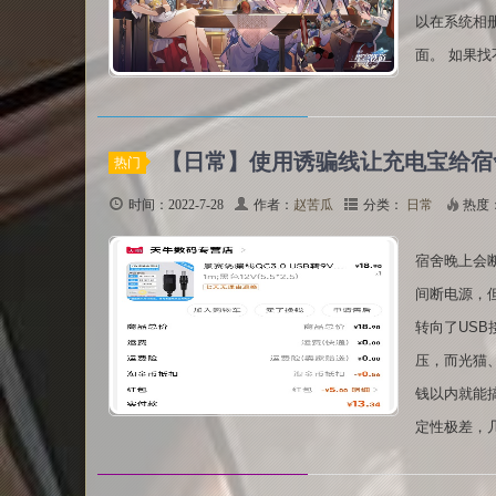
以在系统相册中找到
面。 如果找
【日常】使用诱骗线让充电宝给宿舍
热门
时间：2022-7-28
作者：
赵苦瓜
分类：
日常
热度
宿舍晚上会
间断电源，
转向了USB
压，而光猫
钱以内就能
定性极差，几