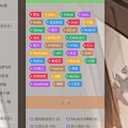
ots里
爬虫
Linux
Github
Java
Redis
碧蓝航线
Json
下载
读全文»
Django
图片
SQLite
NodeJS
域名
技术分享
正则表达式
鹿乃
FFMPEG
HTML
C++
Markdown
API
音乐
原神
Python
易语言
MatLab
记录
UPS不
CD购入
Navicat
博客
将目光
哔哩哔哩
地图
MySQL
的电
JavaScript
唧唧
C语言
线十块
了，稳
分类
读全文»
通用数据接口 (5)
B站相关&唧唧 (8)
点滴记录 (49)
购入物品 (4)