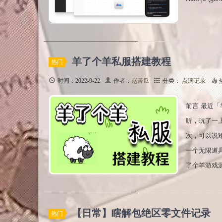
羊了个羊私服搭建教程
热门
时间：2022-9-22
作者：
赵苦瓜
分类：
点滴记录
前言 最近
听，玩了一
次，可以说
一个无限道具，
了个羊游戏源代
【日常】瞎解包绝区零文件记录
热门