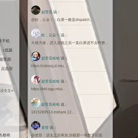
赵苦瓜
说：
@欸，云朵！：白屏一般是dispatch...
欸，云朵！
说：
将手机
大佬大佬，进入游戏之后一直白屏进不去咋整...
】（低版
赵苦瓜哈哈
说：
能里面
https://cdnorg.d.miu...
，点击安
赵苦瓜哈哈
说：
https://bkt-sgp-miui...
读全文»
赵苦瓜哈哈
说：
1815289513.mshare.12...
老登
说：
色都有
@老登：进去之后再加,加载那一堆数字后面