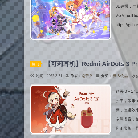
3D建模，
VGMToolBox：
https://git
【可莉耳机】Redmi AirDots 3
热门
时间：2022-3-31
作者：
赵苦瓜
分类：
购入物品
购买 3月1
会中，带来了与
棒，渲染效
专属语音，
和正常版一样。