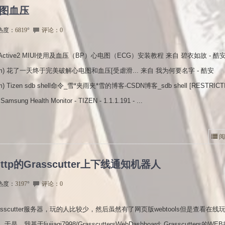
心电图血压
热度：
6819
°
评论：0
ctive2 MIUI使用及血压（BP）心电图（ECG）安装教程 来自 碧衣如故 - 酷
k.com) 花了一天终于完美破解心电图和血压[受虐滑... 来自 我为何要名字 - 酷安
com) Tizen sdb shell命令_雪*夹雨夹*雪的博客-CSDN博客_sdb shell [RESTRICT
msung Health Monitor - TIZEN - 1.1.1.191 - ...
阅
http的Grasscutter上下线通知机器人
热度：
3197
°
评论：0
asscutter服务器，玩的人比较少，然后虽然有了网页版webtools但是查看在线
，我基于liujiaqi7998/GrasscuttersWebDashboard: Grasscutters的W