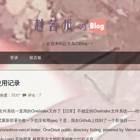
欢迎来到赵苦瓜のBlog~！
登录
留言板
建和使用记录
热度：
5531
°
评论：7
文件系统一直用的OneIndex又炸了【日常】不稳定的OneIndex文件系统——
重新部署补救一下也没有用qwq 于是，我在Github上找到了一个新项目——
onedrive-vercel-index: OneDrive public directory listing, powered by Vercel 
(github.com) 开始部署 根基官方文档部署的整个过程还是...