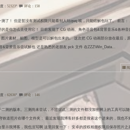
度：
52323
°
评论：158
测了！ 但是暂没有测试权限只能看别人玩qwq 唉，只能瞎解包玩了。 前言：
的是你怎么去使用它！ 目前发现了 CG 动画、角色语音包&背景音乐&各种音
）、图片素材、贴图、模型是可以解包出来的。 这次把 CG 动画部分放在最后，
&背景音乐尝试解包 还是熟悉的老朋友 pck 文件 在ZZZ\Win_Data...
阅
度：
62636
°
评论：146
于二测的版本。三测尚未尝试，不过据说三测的文件都没加密网上的工具可以随
星穹铁道照片在哪个文件夹： 最近发现我博客好多都是搜索这个进来的，我也不
会显示我博客，我也没写啊 这里回复一下： 安卓的授权相册权限后保存照片之