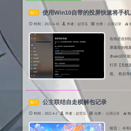
使用Win10自带的投屏快速将手
热门
时间：2022-4-16
作者：
赵苦瓜
分类：
点滴记录
在你还在纠
屏幕投到电
本win10
打开【无线
装。 然后等
公主联结自走棋解包记录
热门
时间：2022-4-3
作者：
赵苦瓜
分类：
点滴记录
热
前言： 今年