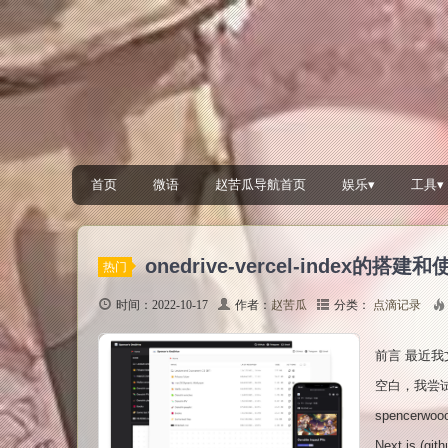
首页
微语
赵苦瓜导航首页
娱乐▾
工具▾
onedrive-vercel-index的搭
热门
时间：2022-10-17
作者：
赵苦瓜
分类：
点滴记录
前言 最近我
空白，我尝试
spencerwooo/
Next.js 