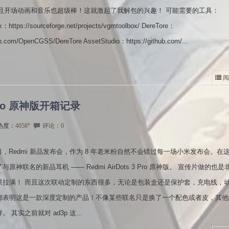
而且开场动画和音乐也超级棒！这就激起了我解包的兴趣！ 可能需要的工具：
https://sourceforge.net/projects/vgmtoolbox/ DereTore：
hub.com/OpenCGSS/DereTore AssetStudio：https://github.com/...
阅
 Pro 原神版开箱记录
热度：
4058
°
评论：0
7日，Redmi 新品发布会，作为 8 年老米粉自然不会错过每一场小米发布会。在
原神联名的新品耳机 —— Redmi AirDots 3 Pro 原神版。 宣传片做的也是
果拉满！ 而且这次联动定制的东西很多，无论是包装盒还是保护套，充电线，
都表明这是一款深度定制的产品！不像某些联名只是换了一个配色或者皮，其他
 其实之前就对 ad3p 这...