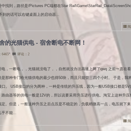
，路径是/Pictures PC端都在Star Rail\Game\StarRail_Data\ScreenSh
不到的话可以右键桌面上的启动器...
阅
的光猫供电 - 宿舍断电不断网！
：
6465
°
评论：2
断电，一断电，，光猫就没电了，，自然就没办法高速上网了qwq 之前一直在看
但是那种专门给光猫供电的最少也得50块，而且只能管三四个小时。 于是，我
接口。 USB接口的分为两种，一种是传统的升压线，因为一般USB接口都是5V
、路由器等的供电一般是12V的，所以说要采用升压进行供电。淘宝上这种升压
搞定。但是，一般这种升压之后点压是不稳定的，负载稍微高一点，电压就下来
乎不能...
阅