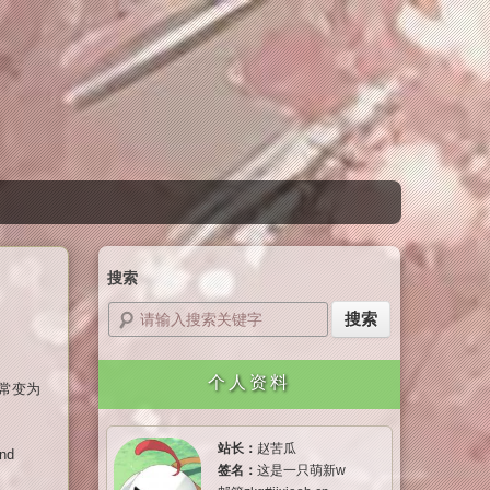
搜索
个人资料
经常变为
站长：
赵苦瓜
and
签名：
这是一只萌新w