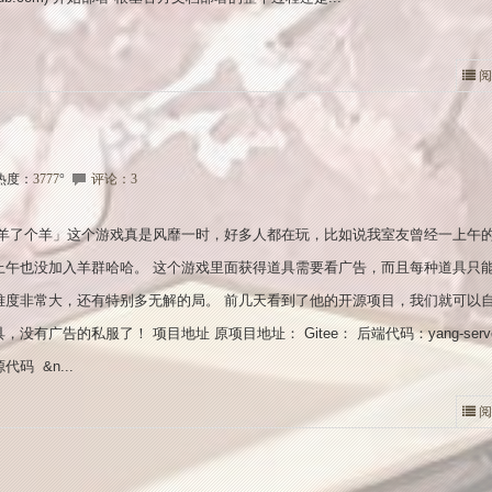
阅
热度：
3777
°
评论：3
「羊了个羊」这个游戏真是风靡一时，好多人都在玩，比如说我室友曾经一上午
上午也没加入羊群哈哈。 这个游戏里面获得道具需要看广告，而且每种道具只
难度非常大，还有特别多无解的局。 前几天看到了他的开源项目，我们就可以
没有广告的私服了！ 项目地址 原项目地址： Gitee： 后端代码：yang-serve
码 &n...
阅