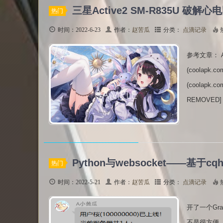
三星Active2 SM-R835U 破解
热门
时间：2022-6-23
作者：
赵苦瓜
分类：
点滴记录
参考文章： A
(coolap
(coolapk.
REMOVED] Sa
Python与websocket——基于cq
热门
时间：2022-5-21
作者：
赵苦瓜
分类：
点滴记录
开了一个Gr
不是很方便。 于是