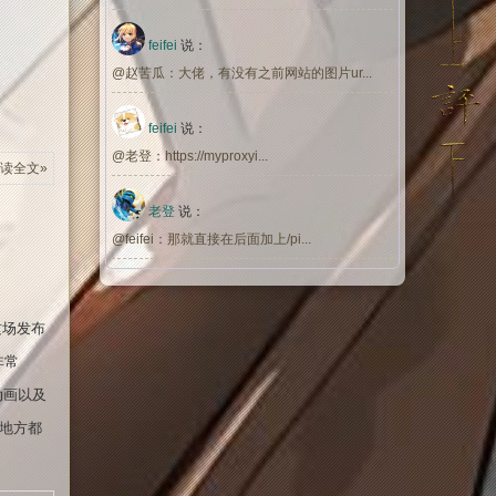
feifei
说：
@赵苦瓜：大佬，有没有之前网站的图片ur...
feifei
说：
@老登：https://myproxyi...
读全文»
老登
说：
@feifei：那就直接在后面加上/pi...
这场发布
非常
动画以及
地方都