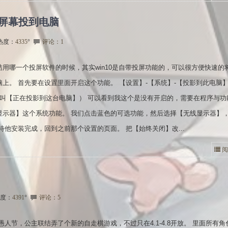
机屏幕投到电脑
热度：
4335
°
评论：1
结用哪一个投屏软件的时候，其实win10是自带投屏功能的，可以很方便快速的
脑上。 首先要在设置里面开启这个功能。 【设置】-【系统】-【投影到此电脑
可能叫【正在投影到这台电脑】） 可以看到我这个是没有开启的，需要在程序与功
显示器】这个系统功能。 我们点击蓝色的可选功能，然后选择【无线显示器】
待他安装完成，回到之前那个设置的页面。 把【始终关闭】改...
阅
度：
4391
°
评论：5
愚人节，公主联结弄了个新的自走棋游戏，不过只在4.1-4.8开放。 里面所有角