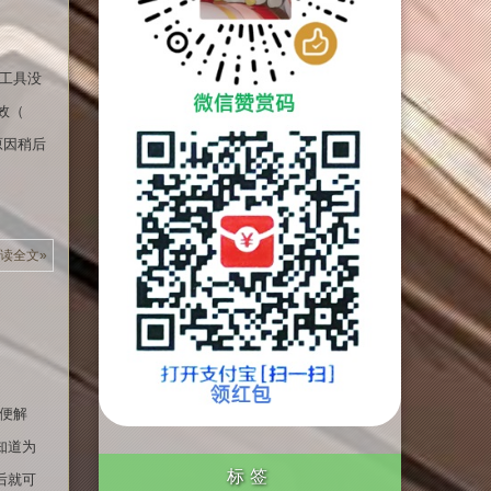
 工具没
效（
原因稍后
读全文»
便解
知道为
标签
后就可