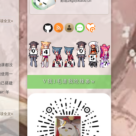
邮箱zkg#jixiaob.cn
读全文»
的课都没
能使用一
V我1毛请我吃辣条w
自己搭建
r: 羊
读全文»