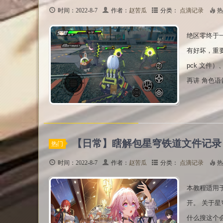
时间：2022-8-7
作者：
赵苦瓜
分类：
点滴记录
热
绝区零终于一
有好坏，重要
pck 文件
再讲 角色语音
【日常】瞎解包星穹铁道文件记录
热门
时间：2022-8-7
作者：
赵苦瓜
分类：
点滴记录
热
本教程适用
开。 关于
什么搜这个