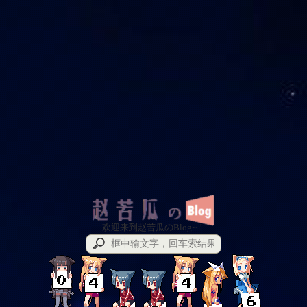
欢迎来到赵苦瓜のBlog~！