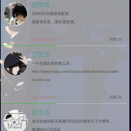
赵苦瓜
为MU5735遇难者默哀。

愿逝者安息，愿生者坚强。
回复 (
0
)
2022-03-27 13:04
赵苦瓜
一个在线乱码转换工具：
http://www.mytju.com/classcode/tools/messycoder
ecover.asp
回复 (
0
)
2022-03-10 19:38
赵苦瓜
尝试在虚拟机安凤凰OS玩玩结果改不了分辨率，，
换成blissOS试试