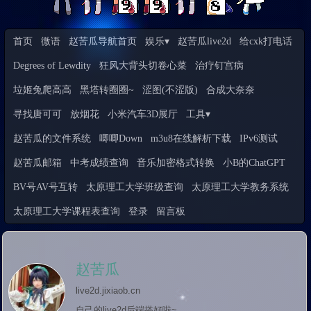
首页
微语
赵苦瓜导航首页
娱乐▾
赵苦瓜live2d
给cxk打电话
Degrees of Lewdity
狂风大背头切卷心菜
治疗钉宫病
垃姬兔爬高高
黑塔转圈圈~
涩图(不涩版)
合成大奈奈
寻找唐可可
放烟花
小米汽车3D展厅
工具▾
赵苦瓜的文件系统
唧唧Down
m3u8在线解析下载
IPv6测试
赵苦瓜邮箱
中考成绩查询
音乐加密格式转换
小B的ChatGPT
BV号AV号互转
太原理工大学班级查询
太原理工大学教务系统
太原理工大学课程表查询
登录
留言板
赵苦瓜
live2d.jixiaob.cn

自己的live2d后端搭好啦~
