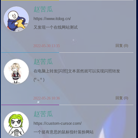
赵苦瓜
https://www.itdog.cn/

又发现一个在线网站测试
回复 (
0
)
2022-05-30 13:35
赵苦瓜
在电脑上转发[闪照]文本居然就可以实现闪照转发

(º﹃º )
回复 (
0
)
2022-05-26 10:36
赵苦瓜
https://custom-cursor.com/

一个挺有意思的鼠标指针装扮网站