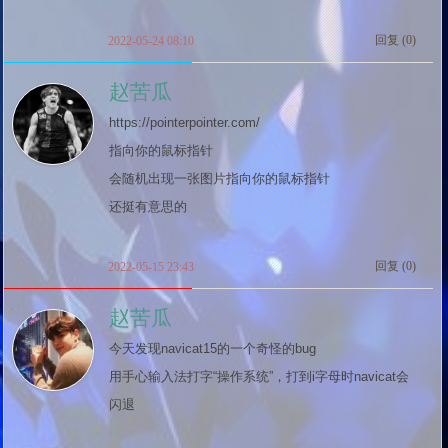
回复 (
0
)
2022-05-24 08:10
赵苦瓜
https://pointerpointer.com/

指向你的鼠标指针

会随机出现一张图片指向你的鼠标指针

还挺有意思的
回复 (
0
)
2022-05-15 23:43
赵苦瓜
今天发现navicat15的一个奇怪的bug

用手心输入法打字“操作系统”，打到i字母时navicat会
闪退