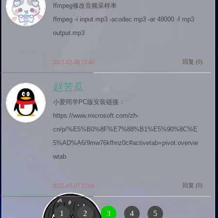
ffmpeg修改音频采样率

ffmpeg -i input.mp3 -acodec mp3 -ar 48000 -f mp3 
output.mp3
回复 (
0
)
2022-02-09 21:40
赵苦瓜
小爱同学PC版安装链接：
https://www.microsoft.com/zh-
cn/p/%E5%B0%8F%E7%88%B1%E5%90%8C%E
5%AD%A6/9mw76kfhnz0c#activetab=pivot:overvie
wtab
回复 (
0
)
2022-02-07 15:06
1
2
3
4
5