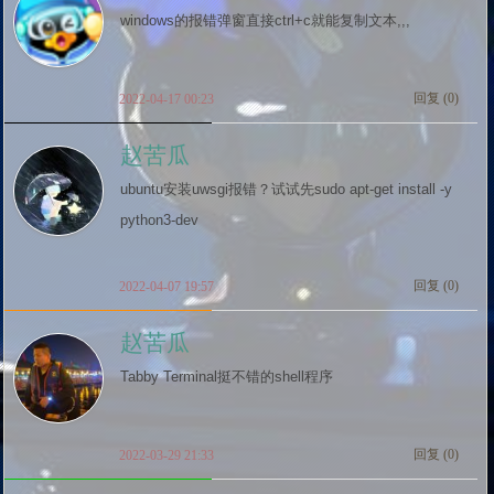
windows的报错弹窗直接ctrl+c就能复制文本,,,
回复 (
0
)
2022-04-17 00:23
赵苦瓜
ubuntu安装uwsgi报错？试试先sudo apt-get install -y 
python3-dev
回复 (
0
)
2022-04-07 19:57
赵苦瓜
Tabby Terminal挺不错的shell程序
回复 (
0
)
2022-03-29 21:33