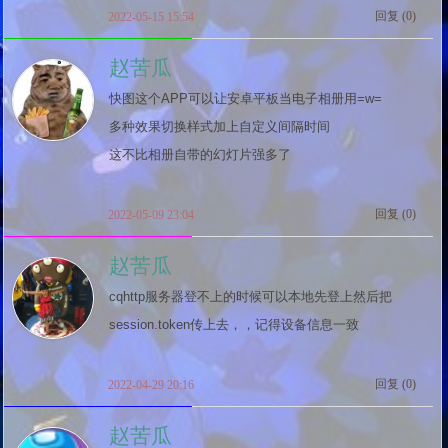
回复 (
0
)
2022-05-15 15:54
赵苦瓜
快图这个APP可以让安卓平板当电子相册用=w=

多种效果切换样式加上自定义间隔时间

这不比相册自带的幻灯片强多了
回复 (
0
)
2022-05-09 23:04
赵苦瓜
cqhttp服务器登不上的时候可以本地先登上然后把
session.token传上去，，记得设备信息一致
回复 (
0
)
2022-04-29 20:16
赵苦瓜